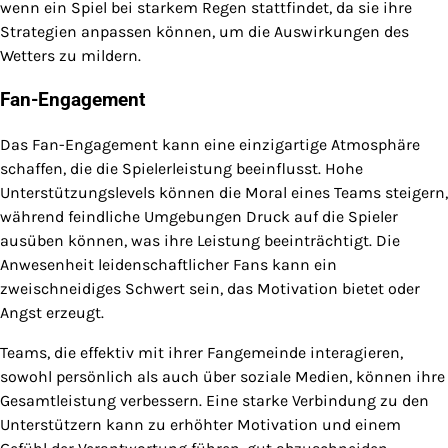
wenn ein Spiel bei starkem Regen stattfindet, da sie ihre
Strategien anpassen können, um die Auswirkungen des
Wetters zu mildern.
Fan-Engagement
Das Fan-Engagement kann eine einzigartige Atmosphäre
schaffen, die die Spielerleistung beeinflusst. Hohe
Unterstützungslevels können die Moral eines Teams steigern,
während feindliche Umgebungen Druck auf die Spieler
ausüben können, was ihre Leistung beeinträchtigt. Die
Anwesenheit leidenschaftlicher Fans kann ein
zweischneidiges Schwert sein, das Motivation bietet oder
Angst erzeugt.
Teams, die effektiv mit ihrer Fangemeinde interagieren,
sowohl persönlich als auch über soziale Medien, können ihre
Gesamtleistung verbessern. Eine starke Verbindung zu den
Unterstützern kann zu erhöhter Motivation und einem