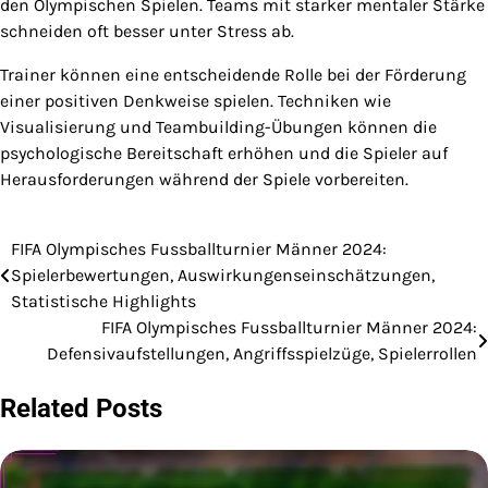
den Olympischen Spielen. Teams mit starker mentaler Stärke
schneiden oft besser unter Stress ab.
Trainer können eine entscheidende Rolle bei der Förderung
einer positiven Denkweise spielen. Techniken wie
Visualisierung und Teambuilding-Übungen können die
psychologische Bereitschaft erhöhen und die Spieler auf
Herausforderungen während der Spiele vorbereiten.
FIFA Olympisches Fussballturnier Männer 2024:
Post
Spielerbewertungen, Auswirkungenseinschätzungen,
navigation
Statistische Highlights
FIFA Olympisches Fussballturnier Männer 2024:
Defensivaufstellungen, Angriffsspielzüge, Spielerrollen
Related Posts