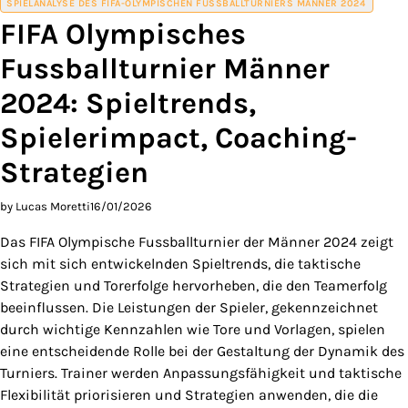
SPIELANALYSE DES FIFA-OLYMPISCHEN FUSSBALLTURNIERS MÄNNER 2024
FIFA Olympisches
Fussballturnier Männer
2024: Spieltrends,
Spielerimpact, Coaching-
Strategien
by Lucas Moretti
16/01/2026
Das FIFA Olympische Fussballturnier der Männer 2024 zeigt
sich mit sich entwickelnden Spieltrends, die taktische
Strategien und Torerfolge hervorheben, die den Teamerfolg
beeinflussen. Die Leistungen der Spieler, gekennzeichnet
durch wichtige Kennzahlen wie Tore und Vorlagen, spielen
eine entscheidende Rolle bei der Gestaltung der Dynamik des
Turniers. Trainer werden Anpassungsfähigkeit und taktische
Flexibilität priorisieren und Strategien anwenden, die die