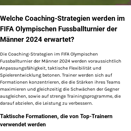
Welche Coaching-Strategien werden im
FIFA Olympischen Fussballturnier der
Männer 2024 erwartet?
Die Coaching-Strategien im FIFA Olympischen
Fussballturnier der Männer 2024 werden voraussichtlich
Anpassungsfähigkeit, taktische Flexibilität und
Spielerentwicklung betonen. Trainer werden sich auf
Formationen konzentrieren, die die Stärken ihres Teams
maximieren und gleichzeitig die Schwächen der Gegner
ausgleichen, sowie auf strenge Trainingsprogramme, die
darauf abzielen, die Leistung zu verbessern.
Taktische Formationen, die von Top-Trainern
verwendet werden