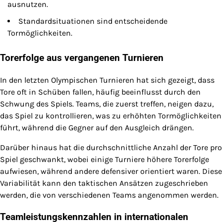
ausnutzen.
Standardsituationen sind entscheidende
Tormöglichkeiten.
Torerfolge aus vergangenen Turnieren
In den letzten Olympischen Turnieren hat sich gezeigt, dass
Tore oft in Schüben fallen, häufig beeinflusst durch den
Schwung des Spiels. Teams, die zuerst treffen, neigen dazu,
das Spiel zu kontrollieren, was zu erhöhten Tormöglichkeiten
führt, während die Gegner auf den Ausgleich drängen.
Darüber hinaus hat die durchschnittliche Anzahl der Tore pro
Spiel geschwankt, wobei einige Turniere höhere Torerfolge
aufwiesen, während andere defensiver orientiert waren. Diese
Variabilität kann den taktischen Ansätzen zugeschrieben
werden, die von verschiedenen Teams angenommen werden.
Teamleistungskennzahlen in internationalen