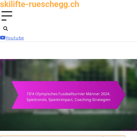
skilifte-rueschegg.ch
Skip
to
content
Youtube