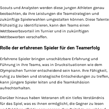
Scouts und Analysten werden diese jungen Athleten genau
beobachten, da ihre Leistungen die Teamstrategien und
zukünftige Spielerwahlen umgestalten können. Diese Talente
frühzeitig zu identifizieren, kann den Teams einen
Wettbewerbsvorteil im Turnier und in zukünftigen
Wettbewerben verschaffen.
Rolle der erfahrenen Spieler für den Teamerfolg
Erfahrene Spieler bringen unschätzbare Erfahrung und
Führung in ihre Teams, was in Drucksituationen wie dem
Olympischen Turnier entscheidend sein kann. Ihre Fähigkeit,
ruhig zu bleiben und strategische Entscheidungen zu treffen,
kann jüngere Spieler leiten und die Teamkohäsion
aufrechterhalten.
Darüber hinaus haben Veteranen oft ein tiefes Verständnis
für das Spiel, was es ihnen ermöglicht, die Gegner zu lesen