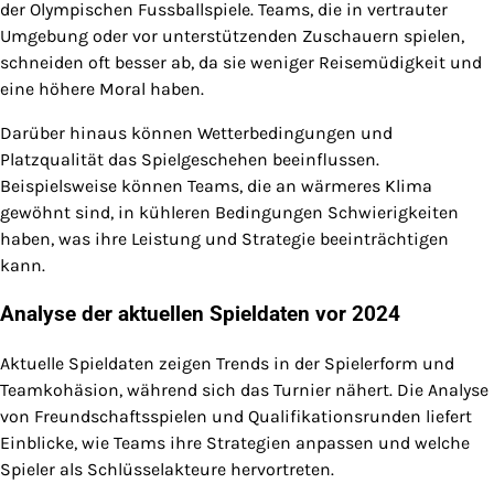
der Olympischen Fussballspiele. Teams, die in vertrauter
Umgebung oder vor unterstützenden Zuschauern spielen,
schneiden oft besser ab, da sie weniger Reisemüdigkeit und
eine höhere Moral haben.
Darüber hinaus können Wetterbedingungen und
Platzqualität das Spielgeschehen beeinflussen.
Beispielsweise können Teams, die an wärmeres Klima
gewöhnt sind, in kühleren Bedingungen Schwierigkeiten
haben, was ihre Leistung und Strategie beeinträchtigen
kann.
Analyse der aktuellen Spieldaten vor 2024
Aktuelle Spieldaten zeigen Trends in der Spielerform und
Teamkohäsion, während sich das Turnier nähert. Die Analyse
von Freundschaftsspielen und Qualifikationsrunden liefert
Einblicke, wie Teams ihre Strategien anpassen und welche
Spieler als Schlüsselakteure hervortreten.