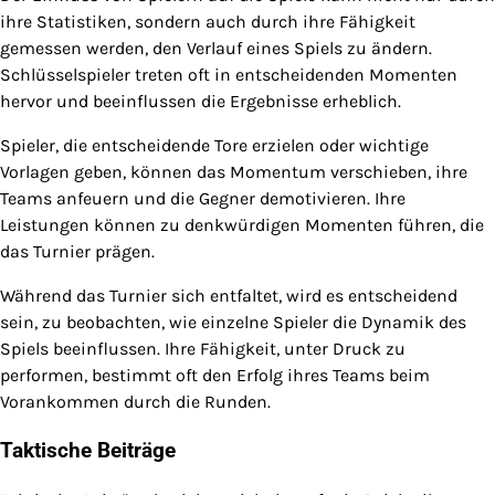
ihre Statistiken, sondern auch durch ihre Fähigkeit
gemessen werden, den Verlauf eines Spiels zu ändern.
Schlüsselspieler treten oft in entscheidenden Momenten
hervor und beeinflussen die Ergebnisse erheblich.
Spieler, die entscheidende Tore erzielen oder wichtige
Vorlagen geben, können das Momentum verschieben, ihre
Teams anfeuern und die Gegner demotivieren. Ihre
Leistungen können zu denkwürdigen Momenten führen, die
das Turnier prägen.
Während das Turnier sich entfaltet, wird es entscheidend
sein, zu beobachten, wie einzelne Spieler die Dynamik des
Spiels beeinflussen. Ihre Fähigkeit, unter Druck zu
performen, bestimmt oft den Erfolg ihres Teams beim
Vorankommen durch die Runden.
Taktische Beiträge