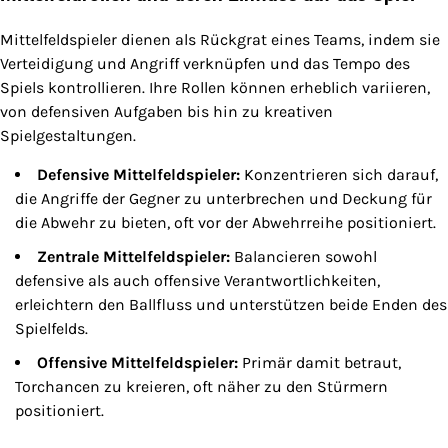
Mittelfeldspieler dienen als Rückgrat eines Teams, indem sie
Verteidigung und Angriff verknüpfen und das Tempo des
Spiels kontrollieren. Ihre Rollen können erheblich variieren,
von defensiven Aufgaben bis hin zu kreativen
Spielgestaltungen.
Defensive Mittelfeldspieler:
Konzentrieren sich darauf,
die Angriffe der Gegner zu unterbrechen und Deckung für
die Abwehr zu bieten, oft vor der Abwehrreihe positioniert.
Zentrale Mittelfeldspieler:
Balancieren sowohl
defensive als auch offensive Verantwortlichkeiten,
erleichtern den Ballfluss und unterstützen beide Enden des
Spielfelds.
Offensive Mittelfeldspieler:
Primär damit betraut,
Torchancen zu kreieren, oft näher zu den Stürmern
positioniert.