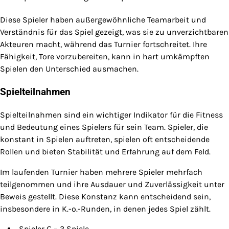
Diese Spieler haben außergewöhnliche Teamarbeit und
Verständnis für das Spiel gezeigt, was sie zu unverzichtbaren
Akteuren macht, während das Turnier fortschreitet. Ihre
Fähigkeit, Tore vorzubereiten, kann in hart umkämpften
Spielen den Unterschied ausmachen.
Spielteilnahmen
Spielteilnahmen sind ein wichtiger Indikator für die Fitness
und Bedeutung eines Spielers für sein Team. Spieler, die
konstant in Spielen auftreten, spielen oft entscheidende
Rollen und bieten Stabilität und Erfahrung auf dem Feld.
Im laufenden Turnier haben mehrere Spieler mehrfach
teilgenommen und ihre Ausdauer und Zuverlässigkeit unter
Beweis gestellt. Diese Konstanz kann entscheidend sein,
insbesondere in K.-o.-Runden, in denen jedes Spiel zählt.
Spieler G – 3 Spiele