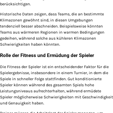
berücksichtigen.
Historische Daten zeigen, dass Teams, die an bestimmte
Klimazonen gewöhnt sind, in diesen Umgebungen
tendenziell besser abschneiden. Beispielsweise könnten
Teams aus wärmeren Regionen in warmen Bedingungen
gedeihen, während solche aus kühleren Klimazonen
Schwierigkeiten haben könnten.
Rolle der Fitness und Ermüdung der Spieler
Die Fitness der Spieler ist ein entscheidender Faktor für die
Spielergebnisse, insbesondere in einem Turnier, in dem die
Spiele in schneller Folge stattfinden. Gut konditionierte
Spieler können während des gesamten Spiels hohe
Leistungsniveaus aufrechterhalten, während ermüdete
Spieler möglicherweise Schwierigkeiten mit Geschwindigkeit
und Genauigkeit haben.