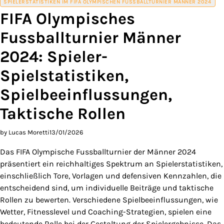
SPIELERSTATISTIKEN IM FIFA OLYMPISCHEN FUSSBALLTURNIER MÄNNER 2024
FIFA Olympisches
Fussballturnier Männer
2024: Spieler-
Spielstatistiken,
Spielbeeinflussungen,
Taktische Rollen
by Lucas Moretti
13/01/2026
Das FIFA Olympische Fussballturnier der Männer 2024
präsentiert ein reichhaltiges Spektrum an Spielerstatistiken,
einschließlich Tore, Vorlagen und defensiven Kennzahlen, die
entscheidend sind, um individuelle Beiträge und taktische
Rollen zu bewerten. Verschiedene Spielbeeinflussungen, wie
Wetter, Fitnesslevel und Coaching-Strategien, spielen eine
bedeutende Rolle bei der Gestaltung der Spielergebnisse. Das