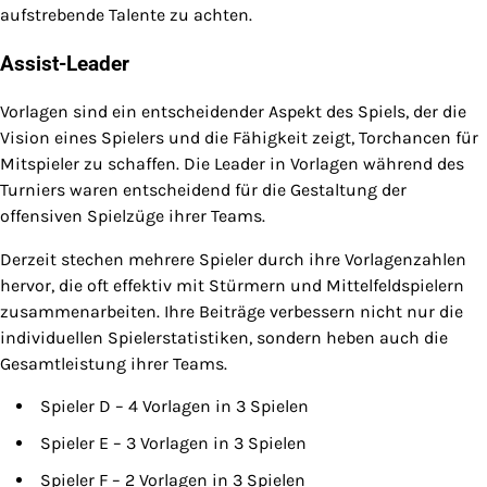
aufstrebende Talente zu achten.
Assist-Leader
Vorlagen sind ein entscheidender Aspekt des Spiels, der die
Vision eines Spielers und die Fähigkeit zeigt, Torchancen für
Mitspieler zu schaffen. Die Leader in Vorlagen während des
Turniers waren entscheidend für die Gestaltung der
offensiven Spielzüge ihrer Teams.
Derzeit stechen mehrere Spieler durch ihre Vorlagenzahlen
hervor, die oft effektiv mit Stürmern und Mittelfeldspielern
zusammenarbeiten. Ihre Beiträge verbessern nicht nur die
individuellen Spielerstatistiken, sondern heben auch die
Gesamtleistung ihrer Teams.
Spieler D – 4 Vorlagen in 3 Spielen
Spieler E – 3 Vorlagen in 3 Spielen
Spieler F – 2 Vorlagen in 3 Spielen