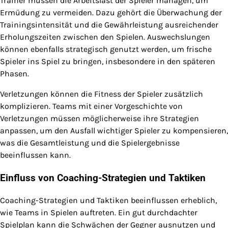
Trainer müssen die Arbeitslast der Spieler managen, um
Ermüdung zu vermeiden. Dazu gehört die Überwachung der
Trainingsintensität und die Gewährleistung ausreichender
Erholungszeiten zwischen den Spielen. Auswechslungen
können ebenfalls strategisch genutzt werden, um frische
Spieler ins Spiel zu bringen, insbesondere in den späteren
Phasen.
Verletzungen können die Fitness der Spieler zusätzlich
komplizieren. Teams mit einer Vorgeschichte von
Verletzungen müssen möglicherweise ihre Strategien
anpassen, um den Ausfall wichtiger Spieler zu kompensieren,
was die Gesamtleistung und die Spielergebnisse
beeinflussen kann.
Einfluss von Coaching-Strategien und Taktiken
Coaching-Strategien und Taktiken beeinflussen erheblich,
wie Teams in Spielen auftreten. Ein gut durchdachter
Spielplan kann die Schwächen der Gegner ausnutzen und