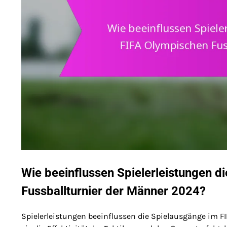
Wie beeinflussen Spielerleistungen d
Fussballturnier der Männer 2024?
Spielerleistungen beeinflussen die Spielausgänge im F