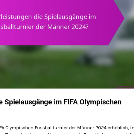
ie Spielausgänge im FIFA Olympischen
IFA Olympischen Fussballturnier der Männer 2024 erheblich, 