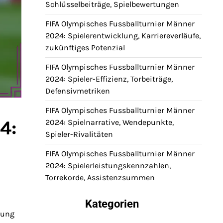
Schlüsselbeiträge, Spielbewertungen
FIFA Olympisches Fussballturnier Männer
2024: Spielerentwicklung, Karriereverläufe,
zukünftiges Potenzial
FIFA Olympisches Fussballturnier Männer
2024: Spieler-Effizienz, Torbeiträge,
Defensivmetriken
FIFA Olympisches Fussballturnier Männer
4:
2024: Spielnarrative, Wendepunkte,
Spieler-Rivalitäten
FIFA Olympisches Fussballturnier Männer
2024: Spielerleistungskennzahlen,
Torrekorde, Assistenzsummen
Kategorien
tung