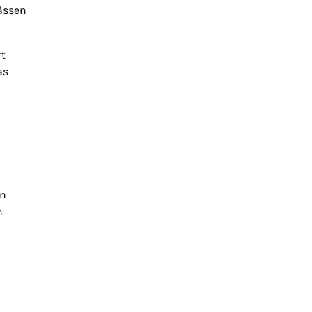
ässen
rt
as
rn
n