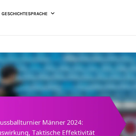
 GESCHICHTE
SPRACHE