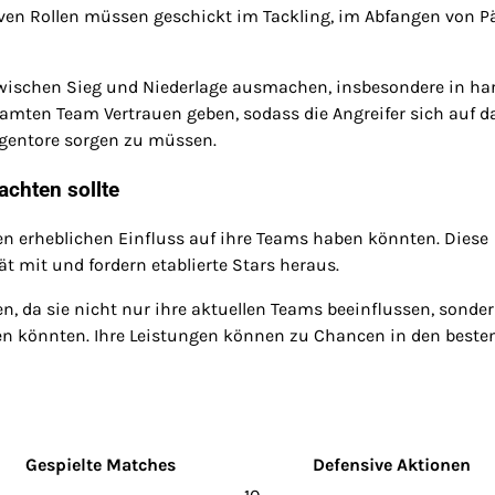
iven Rollen müssen geschickt im Tackling, im Abfangen von P
wischen Sieg und Niederlage ausmachen, insbesondere in ha
mten Team Vertrauen geben, sodass die Angreifer sich auf d
egentore sorgen zu müssen.
achten sollte
nen erheblichen Einfluss auf ihre Teams haben könnten. Diese
ät mit und fordern etablierte Stars heraus.
n, da sie nicht nur ihre aktuellen Teams beeinflussen, sonde
ten könnten. Ihre Leistungen können zu Chancen in den beste
Gespielte Matches
Defensive Aktionen