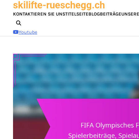
skilifte-rueschegg.ch
Skip
to
KONTAKTIEREN SIE UNS
TITELSEITE
BLOGBEITRÄGE
UNSERE
content
Youtube