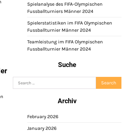
n
Spielanalyse des FIFA-Olympischen
Fussballturniers Männer 2024
Spielerstatistiken im FIFA Olympischen
Fussballturnier Männer 2024
Teamleistung im FIFA Olympischen
Fussballturnier Männer 2024
Suche
der
Search
for:
en
Archiv
February 2026
January 2026