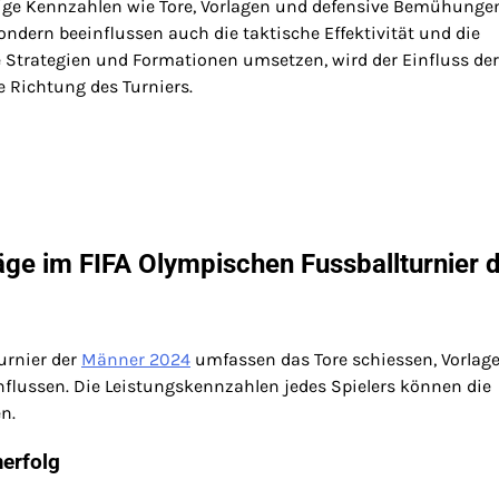
ige Kennzahlen wie Tore, Vorlagen und defensive Bemühunge
sondern beeinflussen auch die taktische Effektivität und die
trategien und Formationen umsetzen, wird der Einfluss der
e Richtung des Turniers.
räge im FIFA Olympischen Fussballturnier 
urnier der
Männer 2024
umfassen das Tore schiessen, Vorlag
influssen. Die Leistungskennzahlen jedes Spielers können die
n.
erfolg