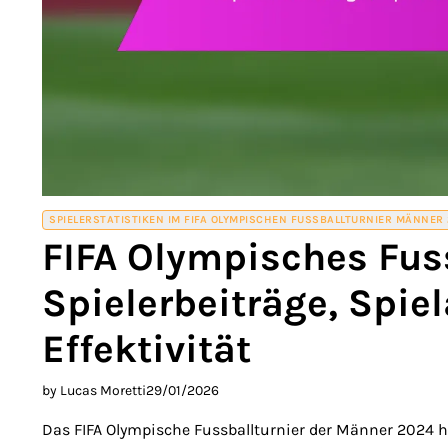
SPIELERSTATISTIKEN IM FIFA OLYMPISCHEN FUSSBALLTURNIER MÄNNER
FIFA Olympisches Fus
Spielerbeiträge, Spie
Effektivität
by Lucas Moretti
29/01/2026
Das FIFA Olympische Fussballturnier der Männer 2024 he